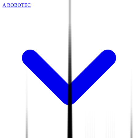
A ROBOTEC